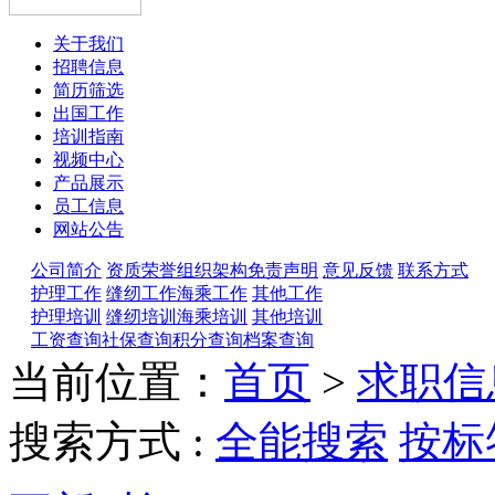
关于我们
招聘信息
简历筛选
出国工作
培训指南
视频中心
产品展示
员工信息
网站公告
公司简介
资质荣誉
组织架构
免责声明
意见反馈
联系方式
护理工作
缝纫工作
海乘工作
其他工作
护理培训
缝纫培训
海乘培训
其他培训
工资查询
社保查询
积分查询
档案查询
当前位置：
首页
>
求职信
搜索方式 :
全能搜索
按标