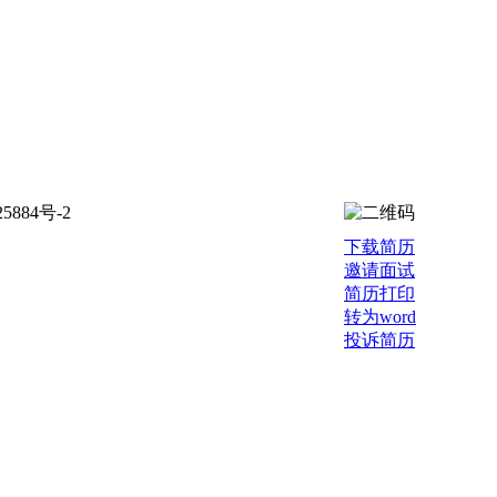
884号-2
下载简历
邀请面试
简历打印
转为word
投诉简历