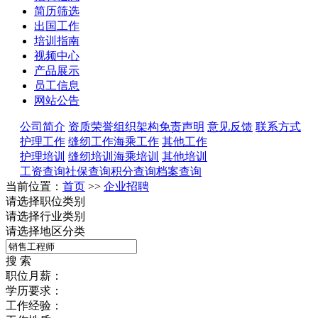
简历筛选
出国工作
培训指南
视频中心
产品展示
员工信息
网站公告
公司简介
资质荣誉
组织架构
免责声明
意见反馈
联系方式
护理工作
缝纫工作
海乘工作
其他工作
护理培训
缝纫培训
海乘培训
其他培训
工资查询
社保查询
积分查询
档案查询
当前位置：
首页
>>
企业招聘
请选择职位类别
请选择行业类别
请选择地区分类
搜 索
职位月薪：
学历要求：
工作经验：