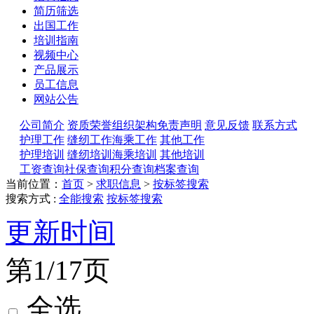
简历筛选
出国工作
培训指南
视频中心
产品展示
员工信息
网站公告
公司简介
资质荣誉
组织架构
免责声明
意见反馈
联系方式
护理工作
缝纫工作
海乘工作
其他工作
护理培训
缝纫培训
海乘培训
其他培训
工资查询
社保查询
积分查询
档案查询
当前位置：
首页
>
求职信息
>
按标签搜索
搜索方式 :
全能搜索
按标签搜索
更新时间
第1/17页
全选