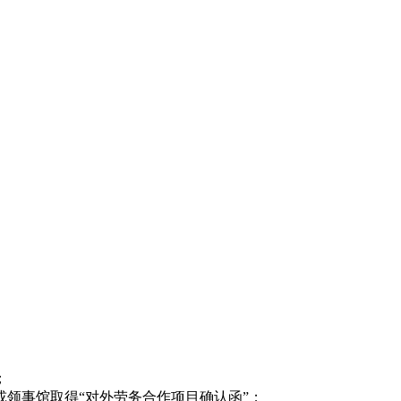
；
领事馆取得“对外劳务合作项目确认函”；