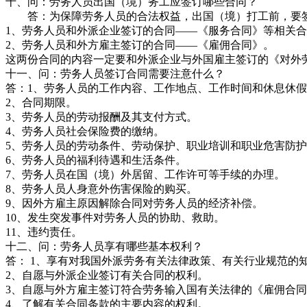
十、问：劳务人员出国（境）务工应签订哪些合同？
答：为保障劳务人员的合法权益，出国（境）打工前，要
1、劳务人员和外派企业签订的合同——《服务合同》等相关
2、劳务人员和外方雇主签订的合同——《雇佣合同》。
这两份合同的内容一定要和外派企业与外国雇主签订的《对外
十一、问：劳务人员签订合同需要注意什么？
答：1、劳务人员的工作内容、工作地点、工作时间和休息休
2、合同期限。
3、劳务人员的劳动报酬及其支付方式。
4、劳务人员社会保险费的缴纳。
5、劳务人员的劳动条件、劳动保护、职业培训和职业危害防
6、劳务人员的福利待遇和生活条件。
7、劳务人员在国（境）外居留、工作许可等手续的办理。
8、劳务人员人身意外伤害保险的购买。
9、因外方雇主原因解除合同对劳务人员的经济补偿。
10、发生突发事件对劳务人员的协助、救助。
11、违约责任。
十二、问：劳务人员享有哪些基本权利？
答： 1、享有对我国外派劳务有关法律政策、有关行业规范的
2、自愿与外派企业签订有关合同的权利。
3、自愿与外方雇主签订符合劳务输入国有关法律的《雇佣合
4、了解有关合同条款的主要内容的权利。