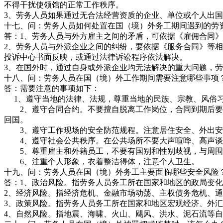
不得干扰使领馆的正常工作秩序。
3、劳务人员如果通过无合法经营资质的企业、单位或个人出
十七、问：劳务人员如何处置在国（境）外务工期间遇到的劳
答：1、劳务人员与外方雇主之间的矛盾，可依据《雇佣合同
2、劳务人员与外派企业之间的纠纷，要依据《服务合同》等
投诉中心书面反映，或通过法律诉讼程序依法解决。
3、在国外时，通过自身或外派企业均无法解决的重大问题，
十八、问：劳务人员在国（境）外工作期间需要注意哪些事项
答：需要注意的事项如下：
1、遵守当地的法律、法规，尊重当地的民族、宗教、风俗习
2、遵守合同合约。不要擅自脱离工作岗位，合同到期后要按
回国。
3、遵守工作现场的安全防范规程。注意居住安全、外出安
4、遵守社会公共秩序。在公共场所不要大声喧哗、高声谈
5、尊重雇主和外籍员工，不要有国别和性别歧视，与周围
6、注重个人形象，衣着整洁得体，注意个人卫生。
十九、问：劳务人员在国（境）外务工主要面临哪些安全风险
答：1、政治风险。指劳务人员务工所在国家和地区的政局变
2、经济风险。指经济危机、金融市场动荡、主权债务危机、
3、政策风险。指劳务人员务工所在国家和地区宏观经济、外
4、自然风险。指地震、海啸、火山、飓风、洪水、泥石流等