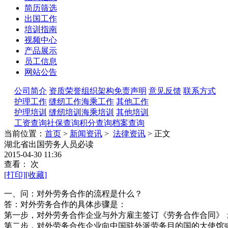
简历筛选
出国工作
培训指南
视频中心
产品展示
员工信息
网站公告
公司简介
资质荣誉
组织架构
免责声明
意见反馈
联系方式
护理工作
缝纫工作
海乘工作
其他工作
护理培训
缝纫培训
海乘培训
其他培训
工资查询
社保查询
积分查询
档案查询
当前位置：
首页
>
新闻资讯
>
法律资讯
> 正文
湖北省出国劳务人员必读
2015-04-30 11:36
查看：
次
[打印]
[收藏]
一、问：对外劳务合作的流程是什么？
答：对外劳务合作的具体步骤是：
第一步，对外劳务合作企业与外方雇主签订《劳务合作合同》
第二步，对外劳务合作企业向中国驻外派劳务目的国的大使馆或