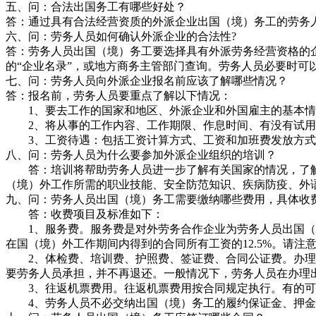
五、问：合法出国务工有哪些好处？
答：通过具有合法经营资质的外派企业出国（境）务工的劳务
六、问：劳务人员如何确认外派企业的合法性?
答：劳务人员出国（境）务工要选择具有外派劳务经营资格的
的“企业名录”，或地方商务主管部门查询。劳务人员必要时
七、问：劳务人员向外派企业报名前应该了解哪些情况？
答：报名前，劳务人员要重点了解以下情况：
1、要去工作的国家和地区、外派企业和外国雇主的基本情
2、将从事的工作内容、工作期限、作息时间、有没有试用
3、工资待遇：包括工资计算方式、工资和加班费发放方式
八、问：劳务人员为什么要参加外派企业组织的培训？
答：培训将帮助劳务人员进一步了解有关国家的情况，了解出
（境）外工作所需的职业技能、安全防范知识、疾病防疫、外
九、问：劳务人员出国（境）务工需要缴纳哪些费用，具体收
答：收费项目及标准如下：
1、服务费。服务费是对外劳务合作企业为劳务人员出国（境
在国（境）外工作期间内得到的合同所有工资的12.5%。请
2、体检费、培训费、护照费、签证费、合同公证费。办理出
要劳务人员承担，并不再退还。一般情况下，劳务人员在办理
3、往返机票费用。往返机票费用按合同规定执行。有的可
4、劳务人员不必交纳出国（境）务工的履约保证金、押金