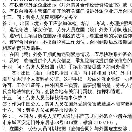
5、有权要求外派企业出示《对外劳务合作经营资格证书》或
6、有权向商务主管部门和其他有关部门投诉外派企业违反合
十三、问：劳务人员应尽哪些义务？
答： 1、出国（境）务工应参加体检、培训、考试，办理护照
2、遵纪守法，诚实守信。劳务人员在国（境）外务工期间违
3、遵守用工项目所在国家和地区的法律，尊重当地的宗教信
4、遵守合同合约，不擅自脱离工作岗位，合同到期后应按期
相应的责任及后果。
5、在国（境）外务工期间如遇到紧急情况，应尽快联系外派
6、及时、准确提供个人真实信息，承担隐瞒或提供虚假信息
十四、问：劳务人员出国（境）手续都包括哪些？如何办理？
答：出国（境）手续包括国（境）内手续和国（境）外手续
境前先办理个人资料的公证。这些手续一般由外派企业统一办
许可、工作准证等，由外国雇主负责。需要提醒的是，劳务人
反当地法律的行为，会被当地有关部门罚款、扣押和遣返。
十五、问：劳务人员怎样获得领事保护？
答：作为中国公民，劳务人员在国外受到侵害或遭遇不测需要
十六、问：劳务人员如何举报投诉？
答：1、在国内，劳务人员可以通过书面形式向外派企业所在地的商务
市东城区安定门外东后巷28号1414室，邮编：100710）。
2、在国外，劳务人员可以根据《雇佣合同》与外国雇主交涉