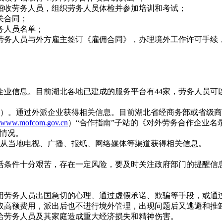
招收劳务人员，组织劳务人员体检并参加培训和考试；
关合同；
务人员名单；
劳务人员与外方雇主签订《雇佣合同》，办理境外工作许可手续
企业信息。目前湖北各地已建成的服务平台有44家，劳务人员可
）。通过外派企业获得相关信息。目前湖北省经商务部或省级商务
www.mofcom.gov.cn
）“合作指南”子站的《对外劳务合作企业
的情况。
以从当地电视、广播、报纸、网络媒体等渠道获得相关信息。
活条件十分艰苦，存在一定风险，要及时关注政府部门的提醒信
用劳务人员出国急切的心理、通过虚假承诺、欺骗等手段，或通
取高额费用，派出后也不进行境外管理，出现问题后又逃避和推
给劳务人员及其家庭造成重大经济损失和精神伤害。