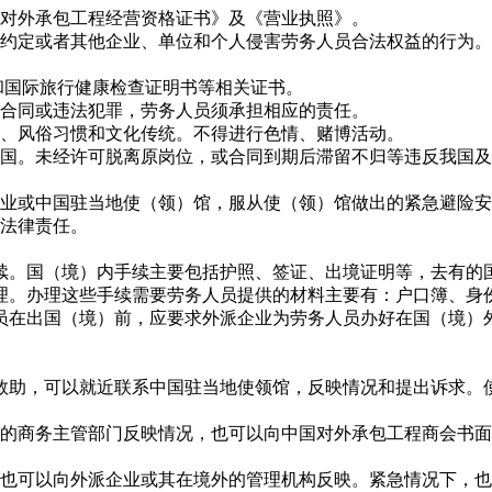
《对外承包工程经营资格证书》及《营业执照》。
同约定或者其他企业、单位和个人侵害劳务人员合法权益的行为。
和国际旅行健康检查证明书等相关证书。
反合同或违法犯罪，劳务人员须承担相应的责任。
仰、风俗习惯和文化传统。不得进行色情、赌博活动。
回国。未经许可脱离原岗位，或合同到期后滞留不归等违反我国
企业或中国驻当地使（领）馆，服从使（领）馆做出的紧急避险
的法律责任。
。国（境）内手续主要包括护照、签证、出境证明等，去有的国
理。办理这些手续需要劳务人员提供的材料主要有：户口簿、身
员在出国（境）前，应要求外派企业为劳务人员办好在国（境）
救助，可以就近联系中国驻当地使领馆，反映情况和提出诉求。
主管部门反映情况，也可以向中国对外承包工程商会书面反映（投诉电
，也可以向外派企业或其在境外的管理机构反映。紧急情况下，