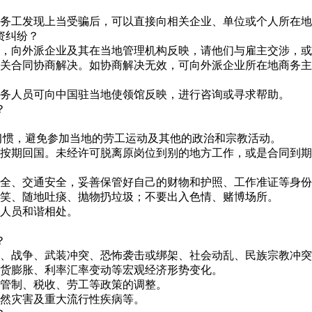
国务工发现上当受骗后，可以直接向相关企业、单位或个人所在
资纠纷？
》，向外派企业及其在当地管理机构反映，请他们与雇主交涉，
相关合同协商解决。如协商解决无效，可向外派企业所在地商务
劳务人员可向中国驻当地使领馆反映，进行咨询或寻求帮助。
？
惯，避免参加当地的劳工运动及其他的政治和宗教活动。
期回国。未经许可脱离原岗位到别的地方工作，或是合同到期
全、交通安全，妥善保管好自己的财物和护照、工作准证等身份
笑、随地吐痰、抛物扔垃圾；不要出入色情、赌博场所。
人员和谐相处。
？
化、战争、武装冲突、恐怖袭击或绑架、社会动乱、民族宗教冲
通货膨胀、利率汇率变动等宏观经济形势变化。
汇管制、税收、劳工等政策的调整。
自然灾害及重大流行性疾病等。