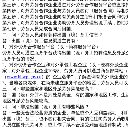
第三步，对外劳务合作企业通过对外劳务合作服务平台或直接
第四步，对外劳务合作企业与劳务人员签订《服务合同》等相
第五步，对外劳务合作企业向有关商务主管部门报备合同和劳
第六步，对外劳务合作企业协助劳务人员办理出境手续，协助
第七步，劳务人员完成合同后回国。
二、问：劳务人员如何获得出国（境）务工信息？
答：出国（境）务工信息渠道主要有：
1、对外劳务合作服务平台（以下简称服务平台）。
劳务人员可通过服务平台获得出国（境）务工招聘信息及外派
服务平台的情况。
2、对外劳务合作企业和对外承包工程企业（以下统称外派企业
家，对外承包工程企业108家。劳务人员可以通过商务部网站（
（
www.hbwp.gov.cn
）的“企业名录”，了解查询有关外派企业
3、当地各类媒体。在尚未建立服务平台的地区，劳务人员可
三、问：哪些国家和地区外派劳务风险较高？
答：国（境）外并不是到处是黄金。有的国家和地区工作、生
地区外派劳务风险较高。
四、问：非法出国（境）务工有哪些风险？
答：一些无合法经营资质的企业、单位或个人受利益驱动，利
出国（境）务工，也不签订相关合同。有的往往向劳务人员收
人员在国外无劳可务，或工作手续不合法受到当地法律制裁，